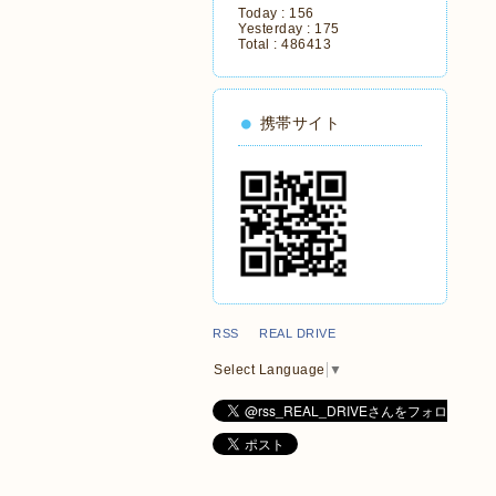
Today :
156
Yesterday :
175
Total :
486413
携帯サイト
RSS REAL DRIVE
Select Language
▼