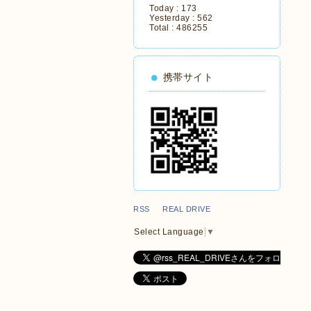
Today :
173
Yesterday :
562
Total :
486255
携帯サイト
RSS REAL DRIVE
Select Language
▼