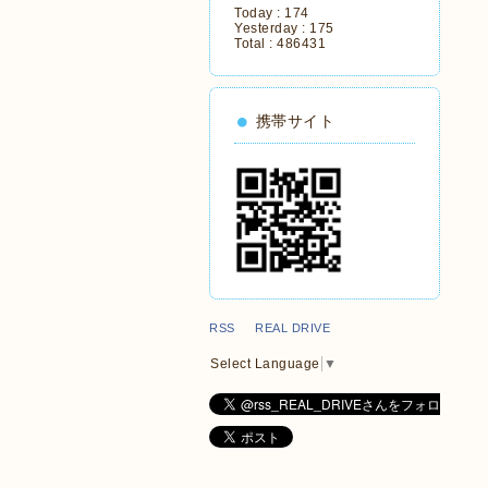
Today :
174
Yesterday :
175
Total :
486431
携帯サイト
RSS REAL DRIVE
Select Language
▼