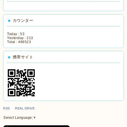
カウンター
Today :
53
Yesterday :
213
Total :
486523
携帯サイト
RSS REAL DRIVE
Select Language
▼