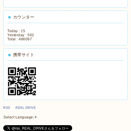
カウンター
Today :
15
Yesterday :
562
Total :
486097
携帯サイト
RSS REAL DRIVE
Select Language
▼