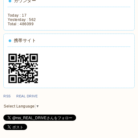
カウンター
Today :
17
Yesterday :
562
Total :
486099
携帯サイト
RSS REAL DRIVE
Select Language
▼