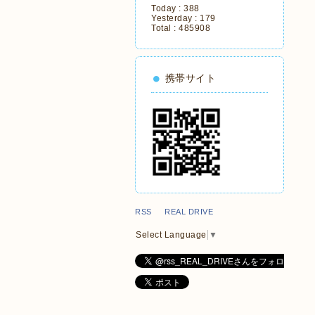
Today :
388
Yesterday :
179
Total :
485908
携帯サイト
RSS REAL DRIVE
Select Language
▼