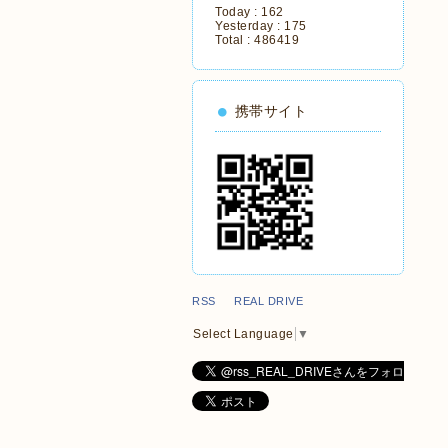
Today :
162
Yesterday :
175
Total :
486419
携帯サイト
RSS REAL DRIVE
Select Language
▼