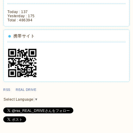
Today :
137
Yesterday :
175
Total :
486394
携帯サイト
RSS REAL DRIVE
Select Language
▼