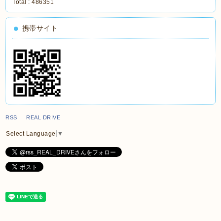
Total :
486351
携帯サイト
RSS REAL DRIVE
Select Language
▼